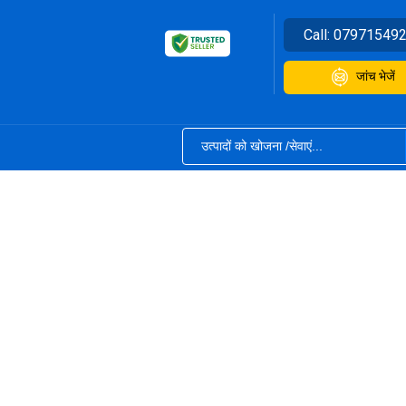
Call:
07971549
जांच भेजें