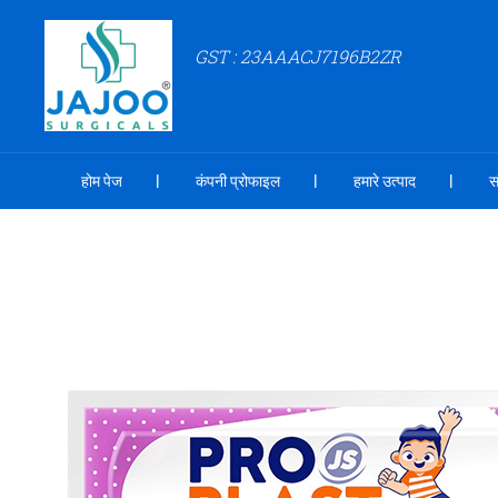
GST : 23AAACJ7196B2ZR
होम पेज
कंपनी प्रोफाइल
हमारे उत्पाद
स