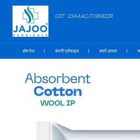
GST : 23AAACJ7196B2ZR
होम पेज
कंपनी प्रोफाइल
हमारे उत्पाद
स