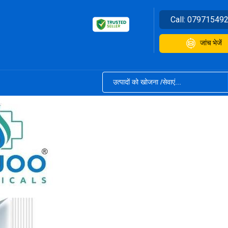
Call:
07971549
जांच भेजें